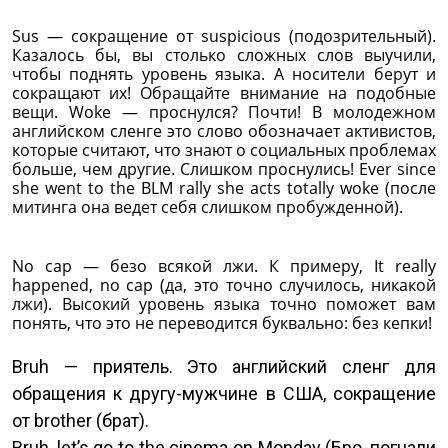
Sus — сокращение от suspicious (подозрительный).
Казалось бы, вы столько сложных слов выучили,
чтобы поднять уровень языка. А носители берут и
сокращают их! Обращайте внимание на подобные
вещи. Woke — проснулся? Почти! В молодежном
английском сленге это слово обозначает активистов,
которые считают, что знают о социальных проблемах
больше, чем другие. Слишком проснулись! Ever since
she went to the BLM rally she acts totally woke (после
митинга она ведет себя слишком пробужденной).
No cap — безо всякой лжи. К примеру, It really
happened, no cap (да, это точно случилось, никакой
лжи). Высокий уровень языка точно поможет вам
понять, что это не переводится буквально: без кепки!
Bruh — приятель. Это английский сленг для
обращения к другу-мужчине в США, сокращение
от brother (брат).
Bruh, let’s go to the cinema on Monday (Бро, погнали