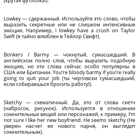
(крутая футболка!).
Lowkey — сдержанный. Используйте это слово, чтобы
выразить секретные или не слишком интенсивные
эмоции. Например, I lowkey have a crush on Taylor
Swift (я тайно влюблен в Тейлор Свифт).
Bonkers / Barmy — чокнутый, сумасшедший. В
английском полно слов, чтобы выразить подобную
эмоцию, но эти слова сейчас особо популярны в
США или Британии. You’re bloody barmy if you’re really
going to quit your job (ты чертовски сумасшедший,
если собираешься бросить работу!).
Sketchy — схематичный. Да, это от слова скетч
(набросок, рисунок). Используется в отношении
сомнительных вещей или персонажей, к примеру, I’m
not sure I like her new boyfriend. He seems sketchy (Не
уверен насчет ее нового парня, он выглядит
сомнительным).