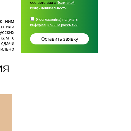
соответствии с
Политикой
конфиденциальности
Я согласен(на) получать
 к ним
информационные рассылки
ах или
усских
ткам с
 сдаче
вильно
ИЯ