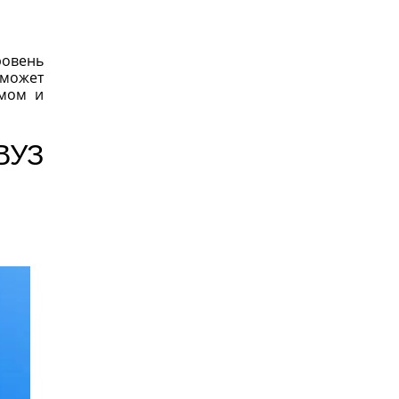
ровень
сможет
омом и
ВУЗ