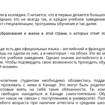
ли в колледже. Считается, что в первых делается большо
Однако это не всегда так, и каждое учебное заведение
от специализации, программы обучения и так далее.
образования и жизни в этой стране, о которых стоит п
аде есть два официальных языка – английский и французс
шь на одном из них, а в некоторых – на обоих. Это во 
ится учебное заведение. Однако знание английского в
м. Чтобы подтвердить свою возможность проходить об
 экзамен.
ннолетним студентам необходимо обзавестись подд
 проживать с ними в Канаде. Это могут быть родите
готовые взять на себя такие обязанности. Те, ко
 свободно находиться в Канаде самостоятельно. Об
нт никак не связан с поступлением в университет. Поп
юбого возраста при наличии аттестата о среднем шк