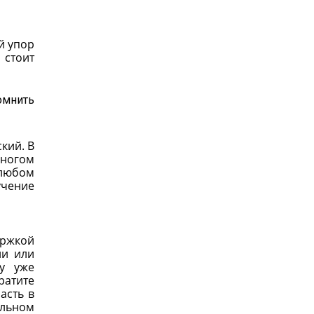
й упор
 стоит
омнить
кий. В
многом
 любом
учение
ержкой
ли или
му уже
ратите
асть в
ольном