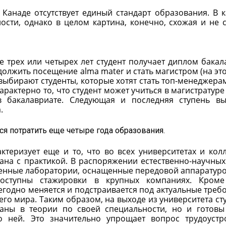
 Канаде отсутствует единый стандарт образования. В 
ости, однако в целом картина, конечно, схожая и не 
е трех или четырех лет студент получает диплом бакал
должить посещение alma mater и стать магистром (на это
ть выбирают студенты, которые хотят стать топ-менеджера
арактерно то, что студент может учиться в магистратуре
в бакалавриате. Следующая и последняя ступень в
.
тся потратить еще четыре года образования.
ктеризует еще и то, что во всех университетах и кол
ана с практикой. В распоряжении естественно-научных
менные лаборатории, оснащенные передовой аппаратуро
доступны стажировки в крупных компаниях. Кроме
годно меняется и подстраивается под актуальные треб
его мира. Таким образом, на выходе из университета ст
ваны в теории по своей специальности, но и готовы
о ней. Это значительно упрощает вопрос трудоустр