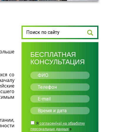
ольше
БЕСПЛАТНАЯ
КОНСУЛЬТАЦИЯ
хся со
началу
ейские
ысшего
симым
тании,
Я
согласен(на) на обработку
пности
персональных данных
в