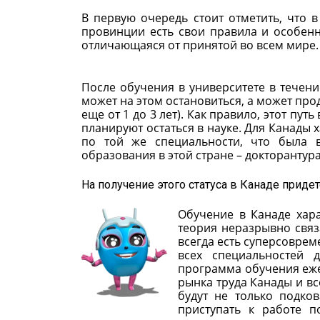
В первую очередь стоит отметить, что в
провинции есть свои правила и особенн
отличающаяся от принятой во всем мире.
После обучения в университете в течени
может на этом остановиться, а может про
еще от 1 до 3 лет). Как правило, этот пу
планируют остаться в науке. Для Канады х
по той же специальности, что была 
образования в этой стране – докторантура
На получение этого статуса в Канаде приде
Обучение в Канаде хара
теория неразрывно связ
всегда есть суперсовре
всех специальностей 
программа обучения еже
рынка труда Канады и вс
будут не только подко
приступать к работе п