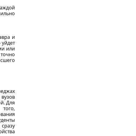
каждой
сильно
авра и
 уйдет
ми или
 точно
ысшего
леджах
 вузов
й. Для
 того,
ования
уденты
 сразу
ойства