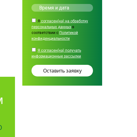
Я
согласен(на) на обработку
персональных данных
в
соответствии с
Политикой
конфиденциальности
Я согласен(на) получать
информационные рассылки
М
О