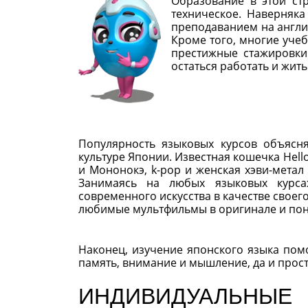
Образование в этой ст
техническое. Наверняка
преподаванием на англий
Кроме того, многие уче
престижные стажировки 
остаться работать и жить
Популярность языковых курсов объясн
культуре Японии. Известная кошечка Hell
и Мононокэ, k-pop и женская хэви-метал
Занимаясь на любых языковых курсах
современного искусства в качестве своег
любимые мультфильмы в оригинале и поня
Наконец, изучение японского языка пом
память, внимание и мышление, да и прост
ИНДИВИДУАЛЬН