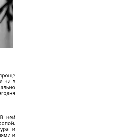
 проще
е ни в
иально
егодня
 В ней
ропой.
тура и
иями и