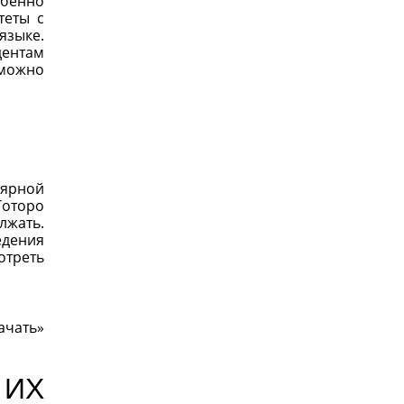
обенно
теты с
языке.
дентам
 можно
лярной
Тоторо
лжать.
едения
отреть
ачать»
ИХ