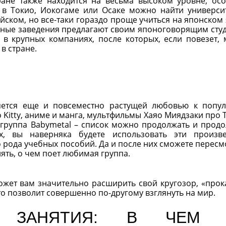
ране также находится на весьма высоком уровне, ос
 в Токио, Иокогаме или Осаке можно найти универси
ском, но все-таки гораздо проще учиться на японском 
бные заведения предлагают своим японоговорящим сту
в крупных компаниях, после которых, если повезет,
 в стране.
яется еще и повсеместно растущей любовью к попу
o Kitty, аниме и манга, мультфильмы Хаяо Миядзаки про 
 группа Babymetal – список можно продолжать и продо
, вы наверняка будете использовать эти произв
о рода учебных пособий. Да и после них сможете пересм
ть, о чем поет любимая группа.
ожет вам значительно расширить свой кругозор, «прок
о позволит совершенно по-другому взглянуть на мир.
ЫЕ ЗАНЯТИЯ: В ЧЕМ 