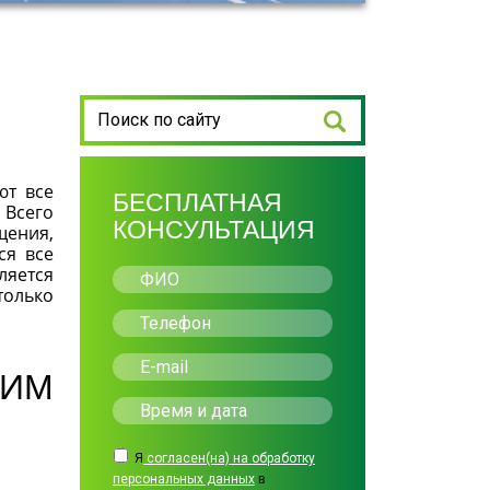
ют все
БЕСПЛАТНАЯ
 Всего
КОНСУЛЬТАЦИЯ
щения,
ся все
ляется
только
ИМ
Я
согласен(на) на обработку
персональных данных
в