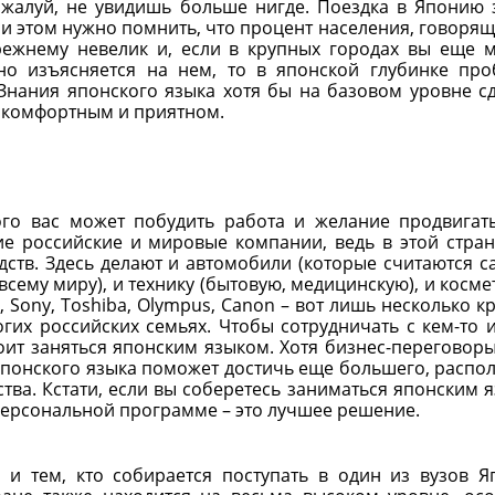
ожалуй, не увидишь больше нигде. Поездка в Японию 
и этом нужно помнить, что процент населения, говорящ
режнему невелик и, если в крупных городах вы еще 
дно изъясняется на нем, то в японской глубинке пр
Знания японского языка хотя бы на базовом уровне с
 комфортным и приятном.
кого вас может побудить работа и желание продвигат
е российские и мировые компании, ведь в этой стран
ств. Здесь делают и автомобили (которые считаются 
ему миру), и технику (бытовую, медицинскую), и космет
a, Sony, Toshiba, Olympus, Canon – вот лишь несколько к
гих российских семьях. Чтобы сотрудничать с кем-то и
оит заняться японским языком. Хотя бизнес-переговор
 японского языка поможет достичь еще большего, распо
ства. Кстати, если вы соберетесь заниматься японским 
персональной программе – это лучшее решение.
 и тем, кто собирается поступать в один из вузов Я