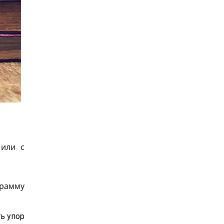
 или с
грамму
ь упор