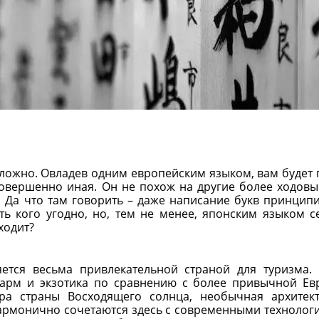
 сложно. Овладев одним европейским языком, вам будет
совершенно иная. Он не похож на другие более ходовы
а. Да что там говорить – даже написание букв принцип
ть кого угодно, но, тем не менее, японским языком с
ходит?
яется весьма привлекательной страной для туризма.
шарм и экзотика по сравнению с более привычной Ев
ура страны Восходящего солнца, необычная архитек
армонично сочетаются здесь с современными технолог