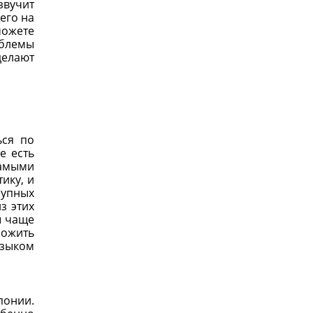
звучит
его на
можете
облемы
делают
ься по
е есть
самыми
ику, и
рупных
з этих
ы чаще
ложить
языком
понии.