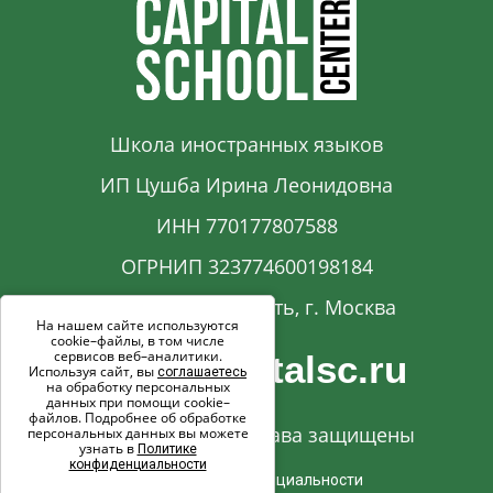
Школа иностранных языков
ИП Цушба Ирина Леонидовна
ИНН 770177807588
ОГРНИП 323774600198184
Московская область, г. Москва
На нашем сайте используются
cookie–файлы, в том числе
сервисов веб–аналитики.
info@capitalsc.ru
Используя сайт, вы
соглашаетесь
на обработку персональных
данных при помощи cookie–
файлов. Подробнее об обработке
© 2017-2026. Все права защищены
персональных данных вы можете
узнать в
Политике
конфиденциальности
Политика конфиденциальности