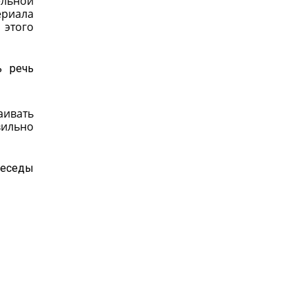
ельной
ериала
 этого
ь речь
аивать
вильно
беседы