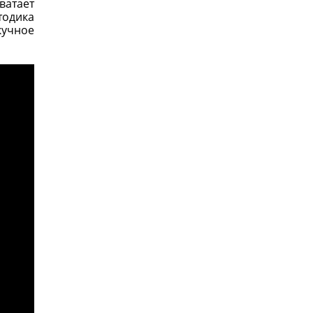
ватает
тодика
кучное