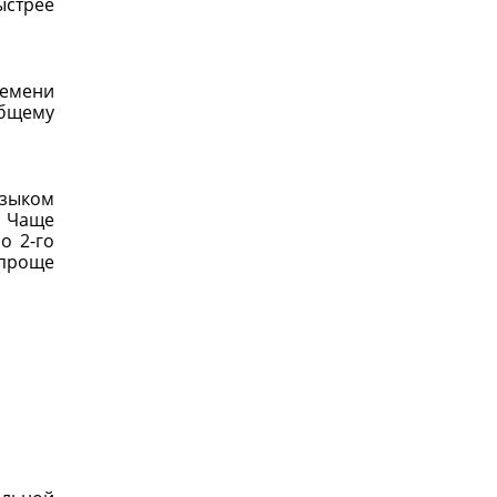
ыстрее
ремени
общему
языком
. Чаще
о 2-го
 проще