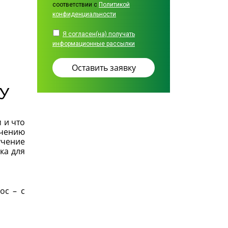
соответствии с
Политикой
конфиденциальности
Я согласен(на) получать
информационные рассылки
У
 и что
учению
учение
ка для
ос – с