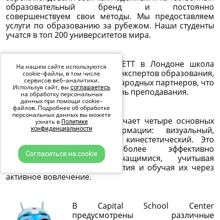
образовательный бренд и постоянно
совершенствуем свои методы. Мы предоставляем
услуги по образованию за рубежом. Наши студенты
учатся в топ 200 университетов мира.
В 2018 году на выставке BETT в Лондоне школа
На нашем сайте используются
получила высокую оценку от экспертов образования,
cookie–файлы, в том числе
сервисов веб–аналитики.
а также признание от международных партнеров, что
Используя сайт, вы
соглашаетесь
подтверждает высокий уровень преподавания.
на обработку персональных
данных при помощи cookie–
файлов. Подробнее об обработке
персональных данных вы можете
Метод образования 4D включает четыре основных
узнать в
Политике
канала восприятия информации: визуальный,
конфиденциальности
аудиальный, тактильный и кинестетический. Это
позволяет педагогу более эффективно
Согласиться на cookie
взаимодействовать с учащимися, учитывая
различные способы восприятия и обучая их через
активное вовлечение.
В Capital School Center
предусмотрены различные