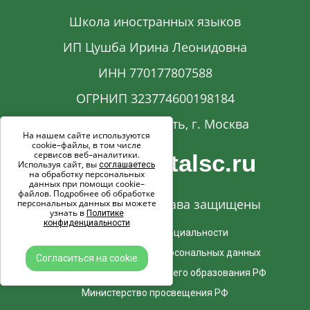
Школа иностранных языков
ИП Цушба Ирина Леонидовна
ИНН 770177807588
ОГРНИП 323774600198184
Московская область, г. Москва
На нашем сайте используются
cookie–файлы, в том числе
сервисов веб–аналитики.
info@capitalsc.ru
Используя сайт, вы
соглашаетесь
на обработку персональных
данных при помощи cookie–
файлов. Подробнее об обработке
© 2017-2026. Все права защищены
персональных данных вы можете
узнать в
Политике
конфиденциальности
Политика конфиденциальности
Согласие на обработку персональных данных
Согласиться на cookie
Министерство науки и Высшего образования РФ
Министерство просвещения РФ