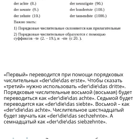
«Первый» переводится при помощи порядковых
числительных «der\die\das erste». Чтобы сказать
«третий» нужно использовать «der\die\das dritte».
Порядковые числительные восьмой (восьмая) будет
переводиться как «der\die\das achte». Седьмой будет
переводится как «der\die\das siebte». Восьмой – как
«der\die\das achte». Числительное шестнадцатый
будет звучать как «der\die\das sechzehnte». А
семнадцатый как «der\die\das siebzehnte».