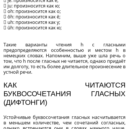
 je: произносится как е;
 ju: произносится как ю;
 oh: произносится как о;
 öh: произносится как ё;
 uh: произносится как у;
 üh: произносится как ю;
Такие варианты чтения h с гласными
предопределяются особенностью и местом h в
немецких словах. Напомним, выше уже шла речь о
том, что h после гласных не читается, однако придаёт
им долготу, то есть более длительное произнесение в
устной речи.
КАК ЧИТАЮТСЯ
БУКВОСОЧЕТАНИЯ ГЛАСНЫХ
(ДИФТОНГИ)
Устойчивые буквосочетания гласных насчитывается
в меньшем количестве, чем сочетаний согласных,
однако встречаются они в словах намного чаще,