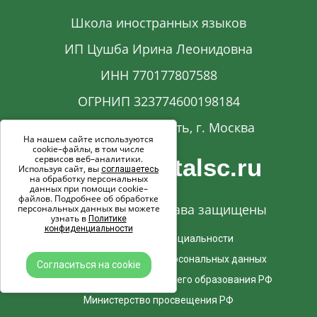
Школа иностранных языков
ИП Цушба Ирина Леонидовна
ИНН 770177807588
ОГРНИП 323774600198184
Московская область, г. Москва
На нашем сайте используются
cookie–файлы, в том числе
сервисов веб–аналитики.
info@capitalsc.ru
Используя сайт, вы
соглашаетесь
на обработку персональных
данных при помощи cookie–
файлов. Подробнее об обработке
© 2017-2026. Все права защищены
персональных данных вы можете
узнать в
Политике
конфиденциальности
Политика конфиденциальности
Согласие на обработку персональных данных
Согласиться на cookie
Министерство науки и Высшего образования РФ
Министерство просвещения РФ