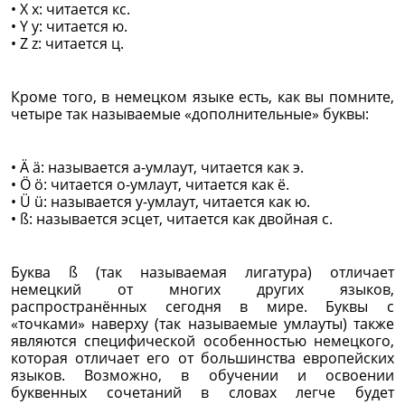
• X x: читается кс.
• Y y: читается ю.
• Z z: читается ц.
Кроме того, в немецком языке есть, как вы помните,
четыре так называемые «дополнительные» буквы:
• Ä ä: называется а-умлаут, читается как э.
• Ö ö: читается о-умлаут, читается как ё.
• Ü ü: называется у-умлаут, читается как ю.
• ß: называется эсцет, читается как двойная с.
Буква ß (так называемая лигатура) отличает
немецкий от многих других языков,
распространённых сегодня в мире. Буквы с
«точками» наверху (так называемые умлауты) также
являются специфической особенностью немецкого,
которая отличает его от большинства европейских
языков. Возможно, в обучении и освоении
буквенных сочетаний в словах легче будет