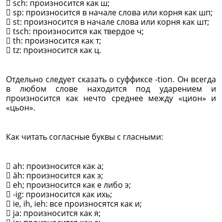
 sch: произносится как ш;
 sp: произносится в начале слова или корня как шп;
 st: произносится в начале слова или корня как шт;
 tsch: произносится как твердое ч;
 th: произносится как т;
 tz: произносится как ц.
Отдельно следует сказать о суффиксе -tion. Он всегда
в любом слове находится под ударением и
произносится как нечто среднее между «циoн» и
«цьон».
Как читать согласные буквы с гласными:
 ah: произносится как а;
 äh: произносится как э;
 eh; произносится как е либо э;
 -ig: произносится как ихь;
 ie, ih, ieh: все произносятся как и;
 ja: произносится как я;