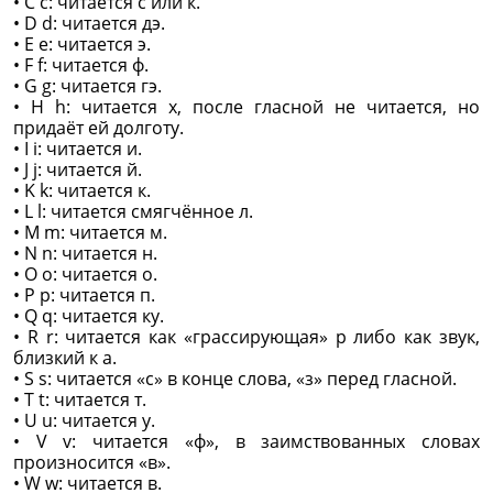
• C c: читается с или к.
• D d: читается дэ.
• E e: читается э.
• F f: читается ф.
• G g: читается гэ.
• H h: читается х, после гласной не читается, но
придаёт ей долготу.
• I i: читается и.
• J j: читается й.
• K k: читается к.
• L l: читается смягчённое л.
• M m: читается м.
• N n: читается н.
• О о: читается о.
• P p: читается п.
• Q q: читается ку.
• R r: читается как «грассирующая» р либо как звук,
близкий к а.
• S s: читается «с» в конце слова, «з» перед гласной.
• T t: читается т.
• U u: читается у.
• V v: читается «ф», в заимствованных словах
произносится «в».
• W w: читается в.