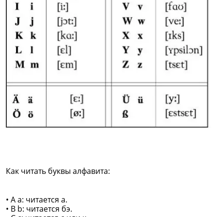
Как читать буквы алфавита:
• A a: читается а.
• B b: читается бэ.