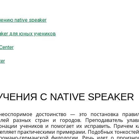
чению native speaker
aker для юных учеников
Center
ter
ЧЕНИЯ С NATIVE SPEAKER
неоспоримое достоинство — это постановка прави
елей разных стран и городов. Преподаватель улав
онации учеников и помогает их исправить. Причем 
репляет практическими примерами. Подобных тонкостей
 романо-германской филологии. Речь идет о произн