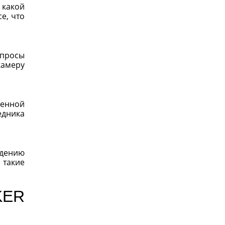
 какой
е, что
опросы
камеру
денной
едника
адению
 такие
KER