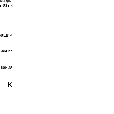
владел
ь язык
орящим
вила их
ования
 К