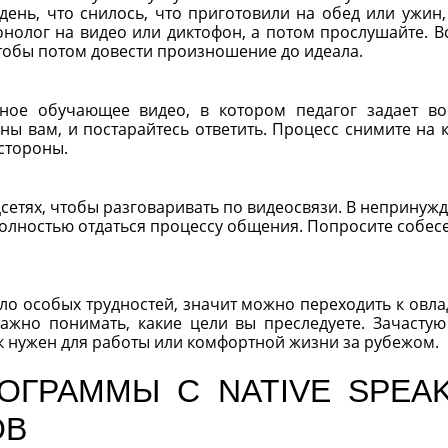
 день, что снилось, что приготовили на обед или ужин,
олог на видео или диктофон, а потом прослушайте. Вс
чтобы потом довести произношение до идеала.
сное обучающее видео, в котором педагог задает в
аны вам, и постарайтесь ответить. Процесс снимите на 
стороны.
цсетях, чтобы разговаривать по видеосвязи. В непринуж
полностью отдаться процессу общения. Попросите собес
икло особых трудностей, значит можно переходить к овл
ажно понимать, какие цели вы преследуете. Зачастую
к нужен для работы или комфортной жизни за рубежом.
ОГРАММЫ С NATIVE SPEA
ОВ