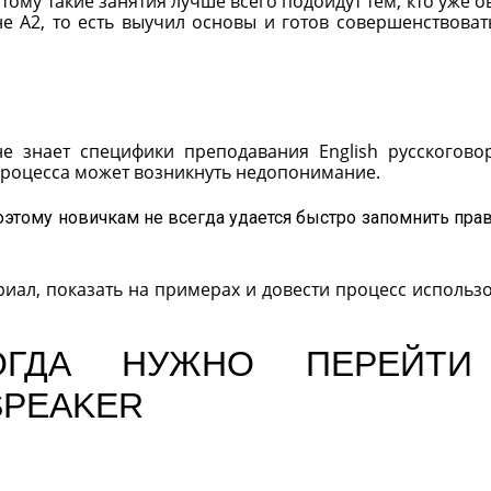
тому такие занятия лучше всего подойдут тем, кто уже о
не А2, то есть выучил основы и готов совершенствоват
е знает специфики преподавания English русскогов
процесса может возникнуть недопонимание.
поэтому новичкам не всегда удается быстро запомнить пра
риал, показать на примерах и довести процесс использ
ОГДА НУЖНО ПЕРЕЙТИ
SPEAKER