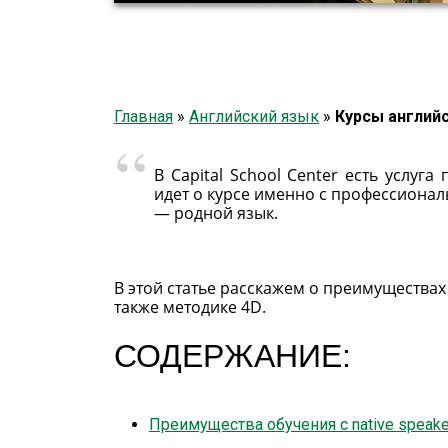
Главная
»
Английский язык
»
Курсы англий
В Capital School Center есть услуг
идет о курсе именно с профессиональ
— родной язык.
В этой статье расскажем о преимуществах к
также методике 4D.
СОДЕРЖАНИЕ:
Преимущества обучения с native speake