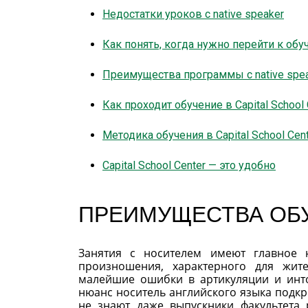
Недостатки уроков с native speaker
Как понять, когда нужно перейти к обу
Преимущества программы с native spe
Как проходит обучение в Capital School 
Методика обучения в Capital School Cen
Capital School Center — это удобно
ПРЕИМУЩЕСТВА ОБУ
Занятия с носителем имеют главное 
произношения, характерного для жит
малейшие ошибки в артикуляции и инт
нюанс носитель английского языка подк
не знают даже выпускники факультета