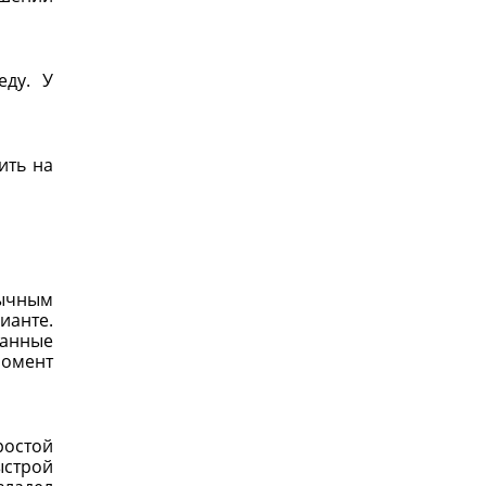
еду. У
ить на
зычным
ианте.
ванные
момент
ростой
ыстрой