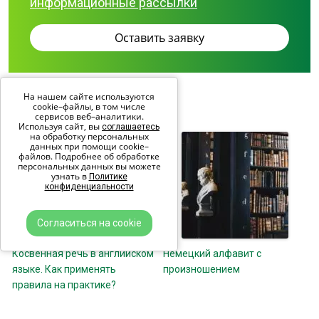
информационные рассылки
На нашем сайте используются
ПОХОЖИЕ СТАТЬИ
cookie–файлы, в том числе
сервисов веб–аналитики.
Используя сайт, вы
соглашаетесь
на обработку персональных
данных при помощи cookie–
файлов. Подробнее об обработке
персональных данных вы можете
узнать в
Политике
конфиденциальности
Согласиться на cookie
Косвенная речь в английском
Немецкий алфавит с
языке. Как применять
произношением
правила на практике?