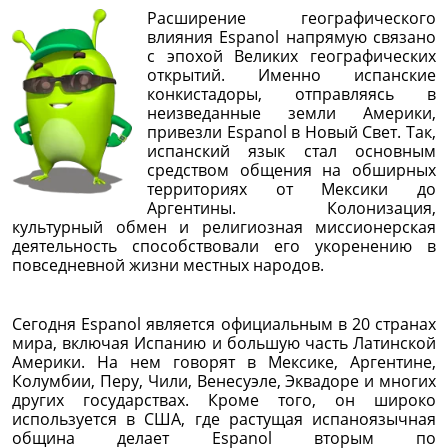
Расширение географического
влияния Espanol напрямую связано
с эпохой Великих географических
открытий. Именно испанские
конкистадоры, отправляясь в
неизведанные земли Америки,
привезли Espanol в Новый Свет. Так,
испанский язык стал основным
средством общения на обширных
территориях от Мексики до
Аргентины. Колонизация,
культурный обмен и религиозная миссионерская
деятельность способствовали его укоренению в
повседневной жизни местных народов.
Сегодня Espanol является официальным в 20 странах
мира, включая Испанию и большую часть Латинской
Америки. На нем говорят в Мексике, Аргентине,
Колумбии, Перу, Чили, Венесуэле, Эквадоре и многих
других государствах. Кроме того, он широко
используется в США, где растущая испаноязычная
община делает Espanol вторым по