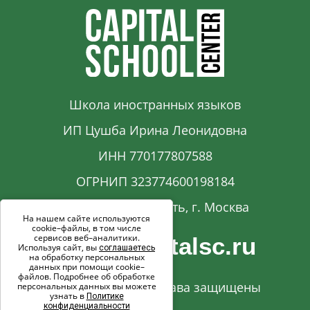
Школа иностранных языков
ИП Цушба Ирина Леонидовна
ИНН 770177807588
ОГРНИП 323774600198184
Московская область, г. Москва
На нашем сайте используются
cookie–файлы, в том числе
сервисов веб–аналитики.
info@capitalsc.ru
Используя сайт, вы
соглашаетесь
на обработку персональных
данных при помощи cookie–
файлов. Подробнее об обработке
© 2017-2026. Все права защищены
персональных данных вы можете
узнать в
Политике
конфиденциальности