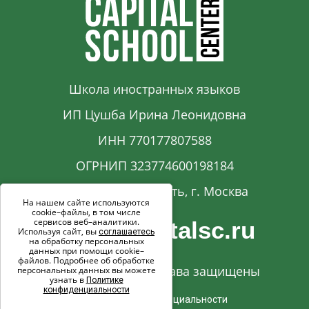
Школа иностранных языков
ИП Цушба Ирина Леонидовна
ИНН 770177807588
ОГРНИП 323774600198184
Московская область, г. Москва
На нашем сайте используются
cookie–файлы, в том числе
сервисов веб–аналитики.
info@capitalsc.ru
Используя сайт, вы
соглашаетесь
на обработку персональных
данных при помощи cookie–
файлов. Подробнее об обработке
© 2017-2026. Все права защищены
персональных данных вы можете
узнать в
Политике
конфиденциальности
Политика конфиденциальности