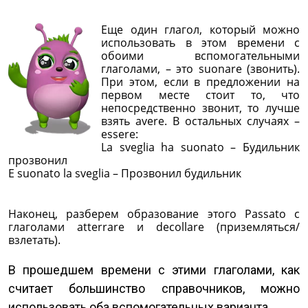
Еще один глагол, который можно
использовать в этом времени с
обоими вспомогательными
глаголами, – это suonare (звонить).
При этом, если в предложении на
первом месте стоит то, что
непосредственно звонит, то лучше
взять avere. В остальных случаях –
essere:
La sveglia ha suonato – Будильник
прозвонил
E suonato la sveglia – Прозвонил будильник
Наконец, разберем образование этого Passato с
глаголами atterrare и decollare (приземляться/
взлетать).
В прошедшем времени с этими глаголами, как
считает большинство справочников, можно
использовать оба вспомогательных варианта.