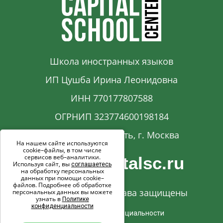
Школа иностранных языков
ИП Цушба Ирина Леонидовна
ИНН 770177807588
ОГРНИП 323774600198184
Московская область, г. Москва
На нашем сайте используются
cookie–файлы, в том числе
сервисов веб–аналитики.
info@capitalsc.ru
Используя сайт, вы
соглашаетесь
на обработку персональных
данных при помощи cookie–
файлов. Подробнее об обработке
© 2017-2026. Все права защищены
персональных данных вы можете
узнать в
Политике
конфиденциальности
Политика конфиденциальности