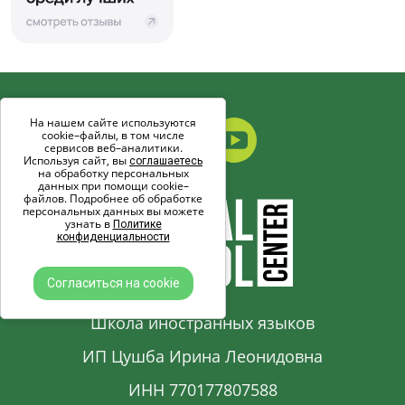
На нашем сайте используются
cookie–файлы, в том числе
сервисов веб–аналитики.
Используя сайт, вы
соглашаетесь
на обработку персональных
данных при помощи cookie–
файлов. Подробнее об обработке
персональных данных вы можете
узнать в
Политике
конфиденциальности
Согласиться на cookie
Школа иностранных языков
ИП Цушба Ирина Леонидовна
ИНН 770177807588