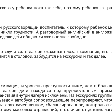
йского у ребенка пока так себе, поэтому ребенку за гр
й русскоговорящий воспитатель, к которому ребенок м
зникли трудности. А разговорный английский в англоя
 неделю дети общаются уже вполне свободно.
то случится: в лагере окажется плохая компания, его 
вится в столовой, заблудится на экскурсии и так далее.
ситуация, и уровень преступности ниже, чем в больш
в лагере дети находятся под круглосуточным прис
ействия внутри лагеря исключены. На экскурсиях группы
тъездом автобуса сопровождающие перепроверяют, что
лагерях качественное, сбалансированное, контроль св
этому массовых отравлений, в отличие от детских лаг