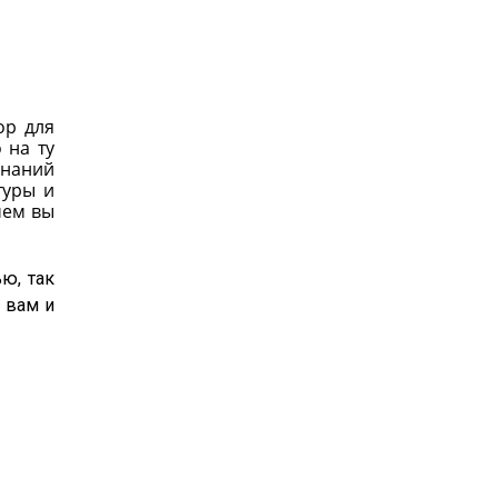
ор для
 на ту
знаний
туры и
чем вы
ю, так
 вам и