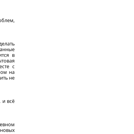
облем,
делать
танные
ится в
товая
есте с
ром на
ить не
 и всё
евном
 новых