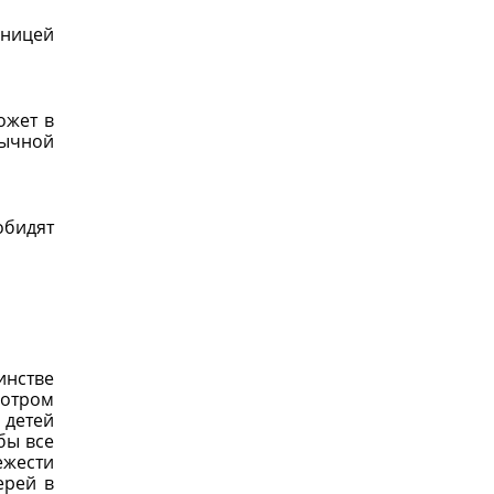
аницей
ожет в
зычной
обидят
инстве
мотром
 детей
бы все
ежести
ерей в