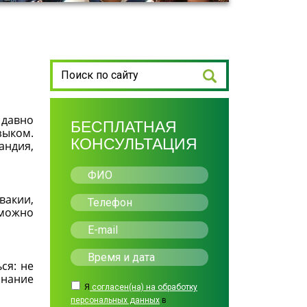
 давно
БЕСПЛАТНАЯ
зыком.
КОНСУЛЬТАЦИЯ
андия,
вакии,
 можно
ся: не
знание
Я
согласен(на) на обработку
персональных данных
в