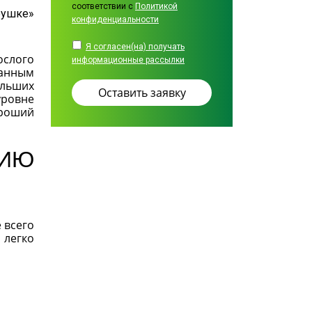
соответствии с
Политикой
бушке»
конфиденциальности
Я согласен(на) получать
ослого
информационные рассылки
ванным
ольших
уровне
ороший
НИЮ
 всего
 легко