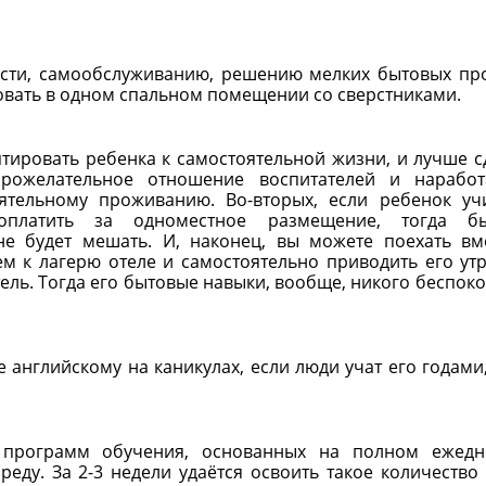
ности, самообслуживанию, решению мелких бытовых пр
овать в одном спальном помещении со сверстниками.
птировать ребенка к самостоятельной жизни, и лучше с
брожелательное отношение воспитателей и нарабо
ятельному проживанию. Во-вторых, если ребенок уч
платить за одноместное размещение, тогда бы
е будет мешать. И, наконец, вы можете поехать вм
м к лагерю отеле и самостоятельно приводить его ут
тель. Тогда его бытовые навыки, вообще, никого беспоко
е английскому на каникулах, если люди учат его годами,
 программ обучения, основанных на полном ежедн
еду. За 2-3 недели удаётся освоить такое количество