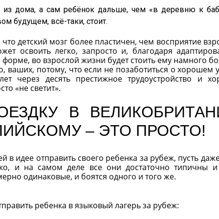
о из дома, а сам ребёнок дальше, чем «в деревню к ба
вом будущем, всё-таки, стоит.
, что детский мозг более пластичен, чем восприятие взр
ожет освоить легко, запросто и, благодаря адаптиро
 форме, во взрослой жизни будет стоить ему намного б
его, ваших, потому, что если не позаботиться о хорошем 
 лет через десять престижное трудоустройство и х
то «не светит».
ОЕЗДКУ В ВЕЛИКОБРИТА
ЛИЙСКОМУ – ЭТО ПРОСТО!
й в идее отправить своего ребенка за рубеж, пусть даже
ько, и на самом деле все они достаточно типичны и
ерно одинаковые, и боятся одного и того же.
править ребенка в языковый лагерь за рубеж: