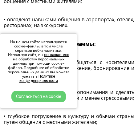
общения с местными жителями;
• овладеют навыками общения в аэропортах, отелях,
ресторанах, на экскурсиях.
На нашем сайте используются
Практическая польза программы:
cookie–файлы, в том числе
сервисов веб–аналитики.
Используя сайт, вы
соглашаетесь
на обработку персональных
• улучшение способности общаться с носителями
данных при помощи cookie–
языка, что облегчит передвижение, бронирование и
файлов. Подробнее об обработке
персональных данных вы можете
покупки;
узнать в
Политике
конфиденциальности
• возможность избежать недопонимания и сделать
Согласиться на cookie
путешествия более приятными и менее стрессовыми;
• глубокое погружение в культуру и обычаи страны
путем общения с местными жителями;