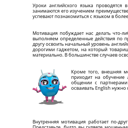
Уроки английского языка проводятся 
занимаются его изучением преимуществен
успевают познакомиться с языком в более
Мотивация побуждает нас делать что-л
выполняем определенные действия по п
другу освоить начальный уровень английс
дорогими гаджетом, на который товарищ
материально. В большинстве случаев осво
Кроме того, внешняя мо
приходит на обучение 
общении с партнерами 
осваивать English нужно 
Внутренняя мотивация работает по-дру
Представьте, будто вы гуляете мощены