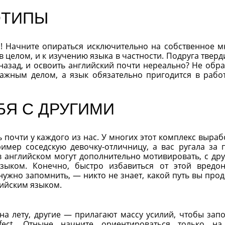
ОТИПЫ
и! Начните опираться исключительно на собственное м
 целом, и к изучению языка в частности. Подруга тверди
т назад, и освоить английский почти нереально? Не обр
важным делом, а язык обязательно пригодится в рабо
БЯ С ДРУГИМИ
 почти у каждого из нас. У многих этот комплекс выраб
ример соседскую девочку-отличницу, а вас ругала за 
в английском могут дополнительно мотивировать, с др
зыком. Конечно, быстро избавиться от этой вредо
нужно запомнить, — никто не знает, какой путь вы прод
лийским языком.
 на лету, другие — прилагают массу усилий, чтобы зап
fect. Отныне начните ориентироваться только на