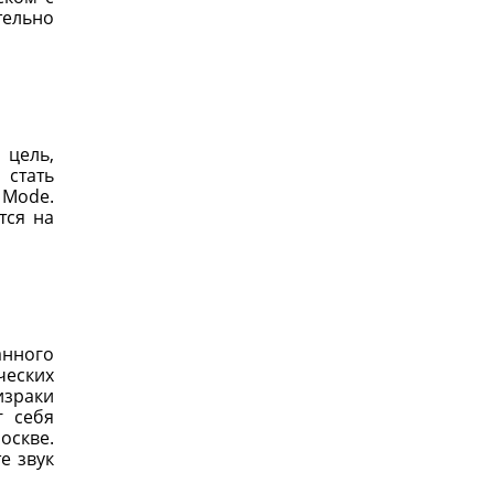
тельно
 цель,
 стать
 Mode.
тся на
анного
ческих
израки
г себя
оскве.
е звук