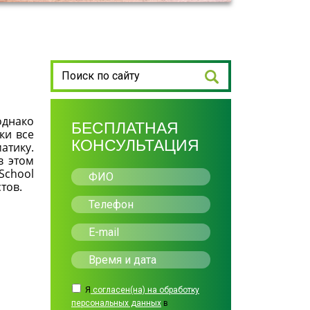
однако
БЕСПЛАТНАЯ
ки все
КОНСУЛЬТАЦИЯ
атику.
в этом
School
тов.
Я
согласен(на) на обработку
персональных данных
в