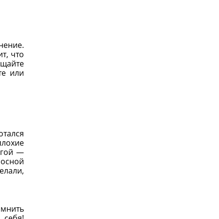
нение.
т, что
ащайте
те или
отался
плохие
угой —
носной
елали,
омнить
 себя!