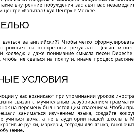
такие внутренние побуждения заставят вас незамедли
 центре «Кэпитал Скул Центр» в Москве.
ЦЕЛЬЮ
с взяться за английский? Чтобы четко сформулировать
троиться на конкретный результат. Целью может
ий колледж и даже понимание смысла песен Depeche
 чтобы не сдаться на полпути, иначе процесс растяне
НЫЕ УСЛОВИЯ
моции у вас возникают при упоминании уроков иностр
 жизни связан с мучительным зазубриванием граммати
вонок на перемену был настоящим спасением. Чтобы пр
шали заниматься изучением языка, создайте вокру
те учиться дома, а не в аудитории нашей школы в М
 красивые ручки, маркеры, тетради для языка, выключит
 обучение.