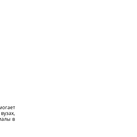
могает
вузах,
иалы в