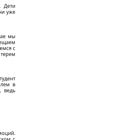
. Дети
ни уже
чае мы
бещаем
емся с
 терем
тудент
блем в
, ведь
моций.
ском с