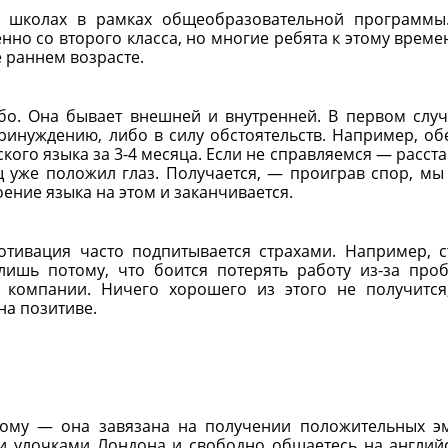
в школах в рамках общеобразовательной программы
но со второго класса, но многие ребята к этому време
 раннем возрасте.
ибо. Она бывает внешней и внутренней. В первом слу
ринуждению, либо в силу обстоятельств. Например, о
кого языка за 3-4 месяца. Если не справляемся — расста
 уже положил глаз. Получается, — проиграв спор, мы
ение языка на этом и заканчивается.
тивация часто подпитывается страхами. Например, с
лишь потому, что боится потерять работу из-за про
компании. Ничего хорошего из этого не получится
на позитиве.
гому — она завязана на получении положительных э
ми улочками Лондона и свободно общаетесь на англий