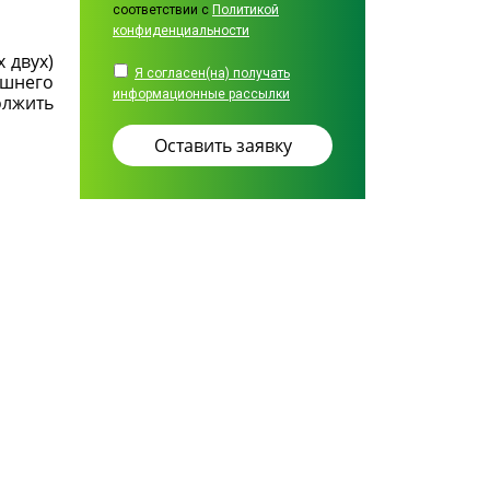
соответствии с
Политикой
конфиденциальности
 двух)
Я согласен(на) получать
ашнего
информационные рассылки
олжить