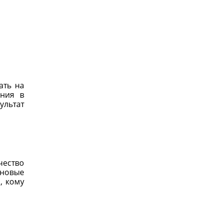
ать на
ения в
ультат
чество
 новые
, кому