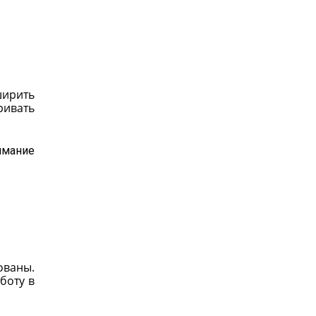
ширить
ривать
имание
ованы.
боту в