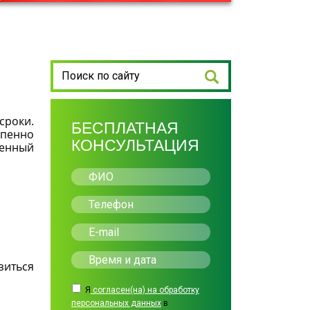
сроки.
БЕСПЛАТНАЯ
епенно
КОНСУЛЬТАЦИЯ
ренный
зиться
Я
согласен(на) на обработку
персональных данных
в