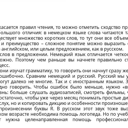
касается правил чтения, то можно отметить сходство пр
ольшого отличия: в немецком языке слова читаются та
ествует множество коротких слов, то тут они все объе
ть и преимущество – сложное понятие можно выразить
в английском, или целым предложением, как в русском.
слов в предложении. Немецкий язык отличается четко
ложно. Поэтому чем раньше вы начнете правильно с
есс.
 они изучат грамматику, то говорить они начнут сразу же
 ошибочно. Сравним немецкий и русский. Русский мы 
огут далеко не многие. Так и с иностранным языком. 
дно говорить. Чтобы ошибок было меньше, нужно «в
нь: больше слушать аудиозаписей, смотреть фильмы, 
достаточно, чтобы уже через месяц понимать простые ди
 слух, но и копировать дикцию и особенности произноше
роизнесении буквы R. В русском этот звук тоже вы
ском возрасте необходима помощь логопеда. Но по уче
ут нужна целенаправленная помощь профессионал