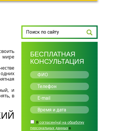
своить
БЕСПЛАТНАЯ
м мире
КОНСУЛЬТАЦИЯ
честве
 одних
нятная
ный, и
ять, в
КИЙ
Я
согласен(на) на обработку
персональных данных
в