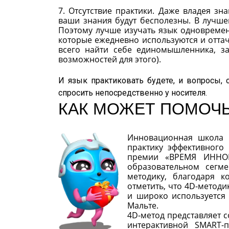
7. Отсутствие практики. Даже владея з
ваши знания будут бесполезны. В лучше
Поэтому лучше изучать язык одновремен
которые ежедневно используются и оттач
всего найти себе единомышленника, за
возможностей для этого).
И язык практиковать будете, и вопросы,
спросить непосредственно у носителя.
КАК МОЖЕТ ПОМОЧ
Инновационная школа C
практику эффективного
премии «ВРЕМЯ ИННОВ
образовательном сегме
методику, благодаря к
отметить, что 4D-метод
и широко используется 
Мальте.
4D-метод представляет 
интерактивной SMART-