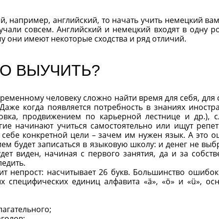
, например, английский, то начать учить немецкий вам
учали совсем. Английский и немецкий входят в одну р
у они имеют некоторые сходства и ряд отличий.
О ВЫУЧИТЬ?
временному человеку сложно найти время для себя, для 
 Даже когда появляется потребность в знаниях иностр
овка, продвижением по карьерной лестнице и др.), 
гие начинают учиться самостоятельно или ищут репет
 себе конкретной цели – зачем им нужен язык. А это о
м будет записаться в языковую школу: и денег не выб
удет виден, начиная с первого занятия, да и за собст
ледить.
ит непрост: насчитывает 26 букв. Большинство ошибок
х специфических единиц алфавита «ä», «ö» и «ü», ос
агательного;
аголов;