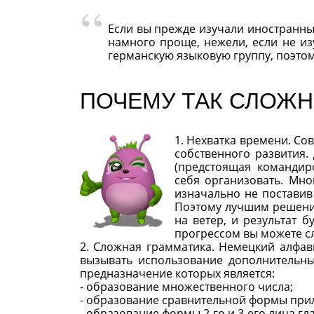
Если вы прежде изучали иностранный
намного проще, нежели, если не из
германскую языковую группу, поэтом
ПОЧЕМУ ТАК СЛОЖН
1. Нехватка времени. Со
собственного развития.
(предстоящая командир
себя организовать. Мно
изначально не поставив
Поэтому лучшим решение
на ветер, и результат б
прогрессом вы можете с
2. Сложная грамматика. Немецкий алфав
вызывать использование дополнительны
предназначение которых является:
- образование множественного числа;
- образование сравнительной формы прил
- образование формы 2-го и 3-его лица гл