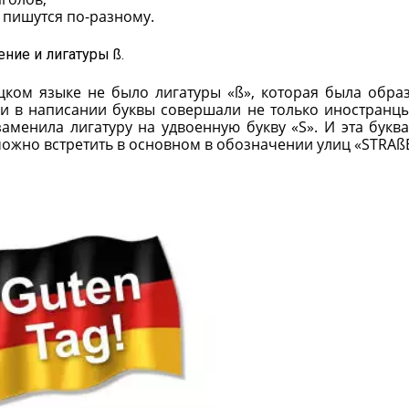
а пишутся по-разному.
ние и лигатуры ß.
ецком языке не было лигатуры «ß», которая была обра
ки в написании буквы совершали не только иностранцы
аменила лигатуру на удвоенную букву «S». И эта буква
 можно встретить в основном в обозначении улиц «STRAß