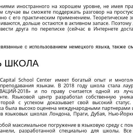
наниями иностранного на хорошем уровне, не имея пра
м случае вы сможете поддержать разговор на простую
но с его практическим применением. Теоретические з
иваются, дольше остаются в активном запасе. Поэтому
вести друга по переписке (сейчас в Интернете дост
 связанные с использованием немецкого языка, также с
Ь ШКОЛА
apital School Center имеет богатый опыт и много
 преподавания языкам. В 2018 году школа стала лау
АЦИЙ-2018» и по праву считается одной из луч
нте. Языковой центр разработал собственную уник
оторой с успехом доказывает свой высокий статус.
ика была высоко оценена международными партнерами
в языковых школах Лондона, Праги, Дубая, Нью-Йорк
собой максимальное погружение в языковую среду с п
панели, разработанной специально для школы. Вс