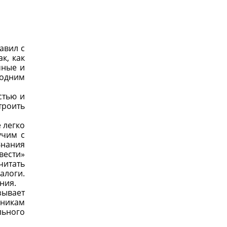
авил с
к, как
мные и
 одним
стью и
троить
 легко
учим с
Знания
вести»
читать
алоги.
ния.
зывает
бникам
ьного