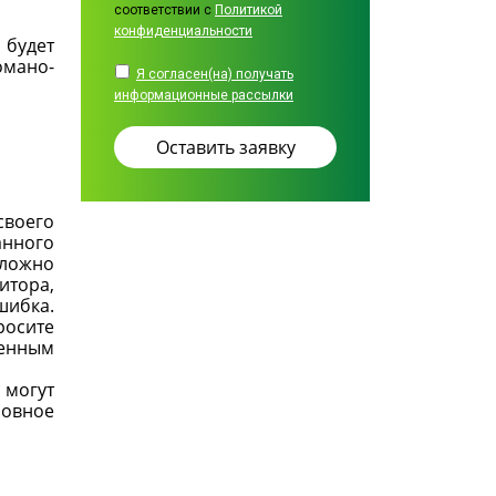
соответствии с
Политикой
конфиденциальности
 будет
омано-
Я согласен(на) получать
информационные рассылки
своего
анного
сложно
итора,
шибка.
росите
венным
 могут
новное