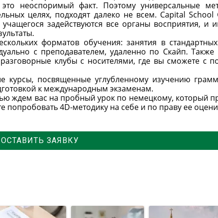
 это неоспоримый факт. Поэтому универсальные ме
ьных целях, подходят далеко не всем. Capital School 
у учащегося задействуются все органы восприятия, и 
зультаты.
скольких форматов обучения: занятия в стандартных
идуально с преподавателем, удаленно по Скайп. Также
 разговорные клубы с носителями, где вы сможете с п
вные курсы, посвященные углубленному изучению грамм
одготовкой к международным экзаменам.
стью ждем вас на пробный урок по немецкому, который п
е попробовать 4D-методику на себе и по праву ее оцени
ОСТАВИТЬ ЗАЯВКУ