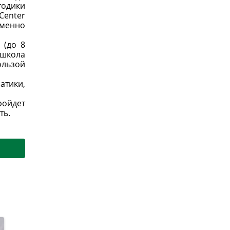
тодики
Center
именно
 (до 8
 школа
ользой
атики,
ройдет
ть.