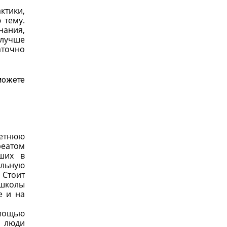
ктики,
 тему.
нания,
 лучше
аточно
можете
летнюю
реатом
ших в
альную
 Стоит
 школы
е и на
омощью
е люди