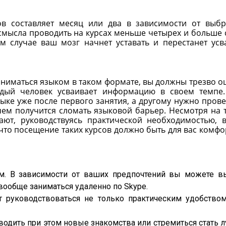
ов составляет месяц или два в зависимости от выб
 смысла проводить на курсах меньше четырех и больше 
м случае ваш мозг начнет уставать и перестанет усв
аниматься языком в таком формате, вы должны трезво о
ждый человек усваивает информацию в своем темпе
ыке уже после первого занятия, а другому нужно прове
чем получится сломать языковой барьер. Несмотря на т
ают, руководствуясь практической необходимостью, 
что посещение таких курсов должно быть для вас комф
м. В зависимости от ваших предпочтений вы можете в
вообще заниматься удаленно по Skype.
т руководствоваться не только практическим удобством
водить при этом новые знакомства или стремиться стать 