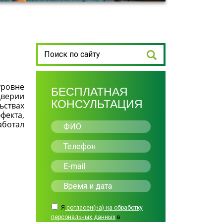
уровне
БЕСПЛАТНАЯ
дверии
КОНСУЛЬТАЦИЯ
ьствах
фекта,
аботал
Я
согласен(на) на обработку
персональных данных
в