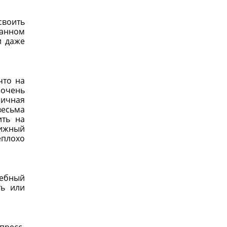
своить
данном
и даже
что на
 очень
личная
весьма
ить на
тижный
еплохо
чебный
ть или
пресс-