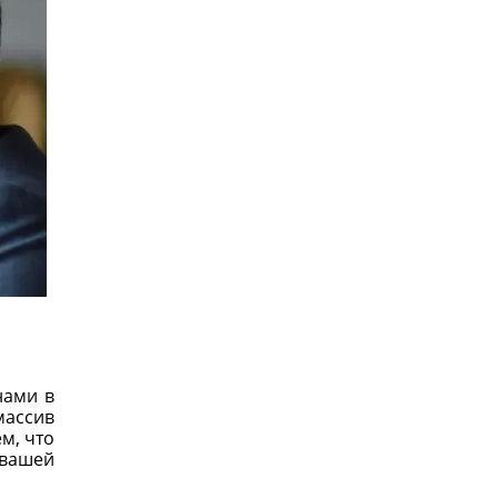
нами в
массив
м, что
 вашей