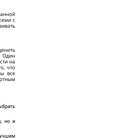
ранной
семи с
аивать
ценить
. Один
сти на
о, что
вы все
ортным
ыбрать
, но и
лучшим