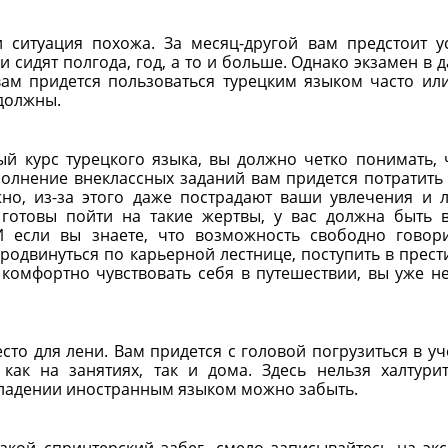
и ситуация похожа. За месяц-другой вам предстоит у
 сидят полгода, год, а то и больше. Однако экзамен в 
вам придется пользоваться турецким языком часто ил
 должны.
й курс турецкого языка, вы должно четко понимать, 
олнение внеклассных заданий вам придется потратить
но, из-за этого даже пострадают ваши увлечения и 
готовы пойти на такие жертвы, у вас должна быть 
И если вы знаете, что возможность свободно говор
родвинуться по карьерной лестнице, поступить в прес
 комфортно чувствовать себя в путешествии, вы уже н
есто для лени. Вам придется с головой погрузиться в у
 как на занятиях, так и дома. Здесь нельзя халтури
владении иностранным языком можно забыть.
такой спринтерский забег, смело записывайтесь на экс