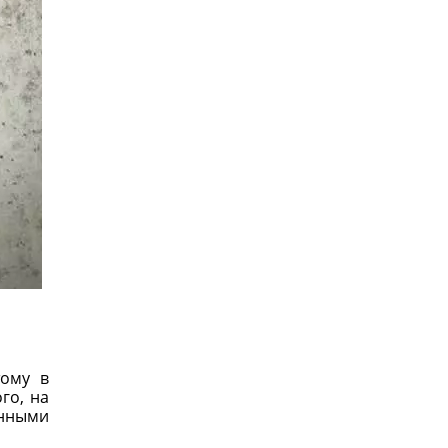
тому в
го, на
енными