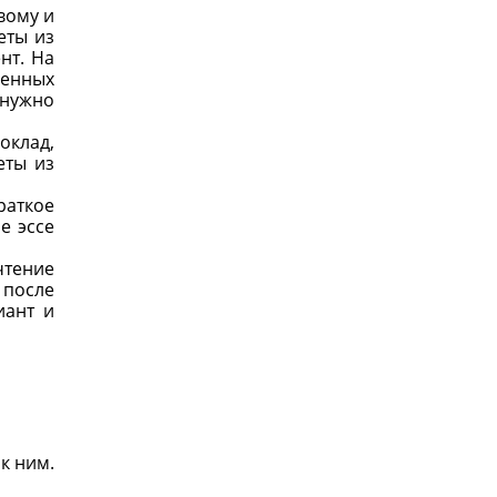
вому и
еты из
нт. На
женных
 нужно
оклад,
еты из
раткое
е эссе
чтение
 после
иант и
 к ним.