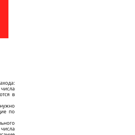
ахода:
 числа
ются в
 нужно
щие по
льного
 числа
исание