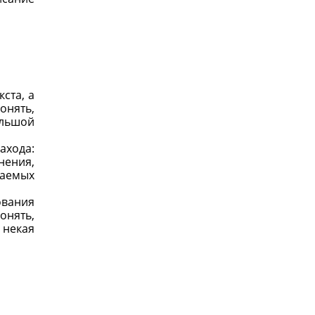
кста, а
онять,
ольшой
ахода:
нения,
гаемых
ования
онять,
 некая