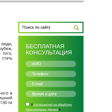
 люди,
БЕСПЛАТНАЯ
рубеж,
КОНСУЛЬТАЦИЯ
 того,
 стать
ного в
няшний
130-ти
Я
согласен(на) на обработку
персональных данных
в