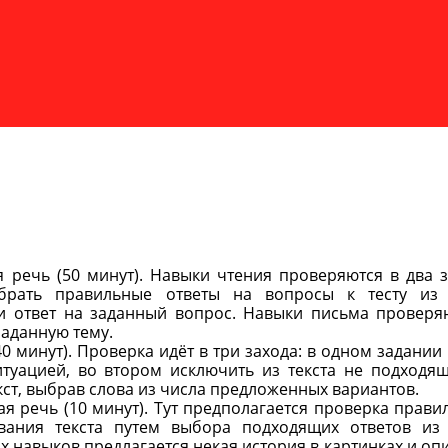
ая речь (50 минут). Навыки чтения проверяются в два з
брать правильные ответы на вопросы к тесту из
ти ответ на заданный вопрос. Навыки письма проверя
заданную тему.
40 минут). Проверка идёт в три захода: в одном задании
итуацией, во втором исключить из текста не подходя
екст, выбрав слова из числа предложенных вариантов.
ная речь (10 минут). Тут предполагается проверка прави
вания текста путем выбора подходящих ответов из
 навыков предлагается некая история в картинках и оп