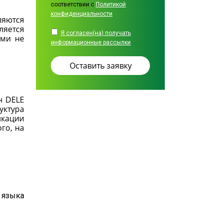
соответствии с
Политикой
конфиденциальности
ляются
ляется
Я согласен(на) получать
ами не
информационные рассылки
н DELE
уктура
икации
го, на
 языка