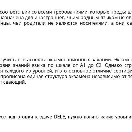
в соответствии со всеми требованиями, которые предъяв
назначена для иностранцев, чьим родным языком не яв
анцы, чьи родители не являются носителями, а они с
зучить все аспекты экзаменационных заданий. Экзаме
овня знаний языка по шкале от А1 до С2. Однако стр
ля каждого из уровней, и это основное отличие сертиф
е прописана единая структура экзамена независимо от то
ет сдающий.
есс подготовки к сдаче DELE, нужно понять какие уровни