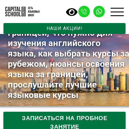
Изучение английского языка
за границей, помощь школы
с английским языком за
НАШИ АКЦИИ!
границей, что нужно для
изучения английского
языка, как выбрать курсы з
рубежом, нюансы освоения
языка за границей,
прослушайте лучшие
языковые курсы
ЗАПИСАТЬСЯ НА ПРОБНОЕ
ЗАНЯТИЕ