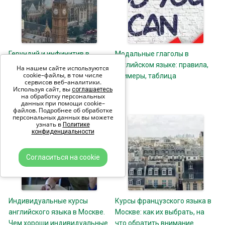
Герундий и инфинитив в
Модальные глаголы в
английском. Как
английском языке: правила,
На нашем сайте используются
cookie–файлы, в том числе
использовать инфинитив в
примеры, таблица
сервисов веб–аналитики.
английском языке
Используя сайт, вы
соглашаетесь
на обработку персональных
данных при помощи cookie–
файлов. Подробнее об обработке
персональных данных вы можете
узнать в
Политике
конфиденциальности
Согласиться на cookie
Индивидуальные курсы
Курсы французского языка в
английского языка в Москве.
Москве: как их выбрать, на
Чем хороши индивидуальные
что обратить внимание