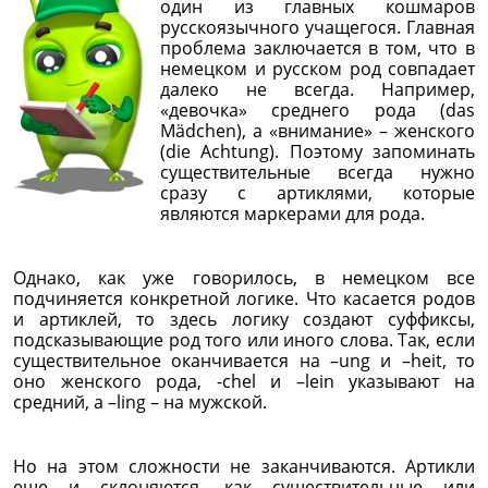
один из главных кошмаров
русскоязычного учащегося. Главная
проблема заключается в том, что в
немецком и русском род совпадает
далеко не всегда. Например,
«девочка» среднего рода (das
Mädchen), а «внимание» – женского
(die Achtung). Поэтому запоминать
существительные всегда нужно
сразу с артиклями, которые
являются маркерами для рода.
Однако, как уже говорилось, в немецком все
подчиняется конкретной логике. Что касается родов
и артиклей, то здесь логику создают суффиксы,
подсказывающие род того или иного слова. Так, если
существительное оканчивается на –ung и –heit, то
оно женского рода, -chel и –lein указывают на
средний, а –ling – на мужской.
Но на этом сложности не заканчиваются. Артикли
еще и склоняются, как существительные или