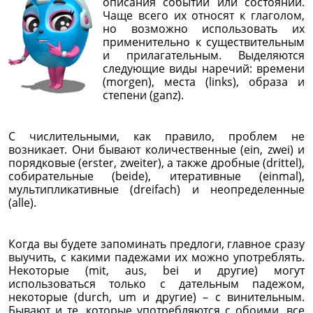
описания событий или состояний.
Чаще всего их относят к глаголом,
но возможно использовать их
применительно к существительным
и прилагательным. Выделяются
следующие виды наречий: времени
(morgen), места (links), образа и
степени (ganz).
С числительными, как правило, проблем не
возникает. Они бывают количественные (ein, zwei) и
порядковые (erster, zweiter), а также дробные (drittel),
собирательные (beide), итеративные (einmal),
мультипликативные (dreifach) и неопределенные
(alle).
Когда вы будете запоминать предлоги, главное сразу
выучить, с какими падежами их можно употреблять.
Некоторые (mit, aus, bei и другие) могут
использоваться только с дательным падежом,
некоторые (durch, um и другие) – с винительным.
Бывают и те, которые употребляются с обоими, все