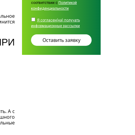
соответствии с
Политикой
конфиденциальности
альное
Я согласен(на) получать
мнится
информационные рассылки
ПРИ
ь. А с
ешного
ельные