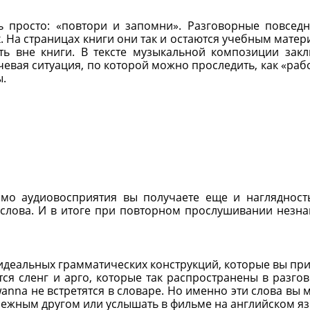
ь просто: «повтори и запомни». Разговорные повсед
. На страницах книги они так и остаются учебным матер
ть вне книги. В тексте музыкальной композиции зак
чевая ситуация, по которой можно проследить, как «раб
ы.
мимо аудиовосприятия вы получаете еще и наглядност
 слова. И в итоге при повторном прослушивании незн
х идеальных грамматических конструкций, которые вы пр
ются сленг и арго, которые так распространены в разго
wanna не встретятся в словаре. Но именно эти слова вы 
убежным другом или услышать в фильме на английском яз