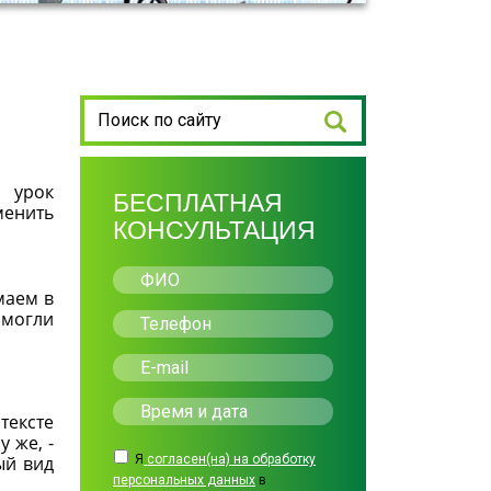
и урок
БЕСПЛАТНАЯ
менить
КОНСУЛЬТАЦИЯ
маем в
смогли
тексте
 же, -
ый вид
Я
согласен(на) на обработку
персональных данных
в