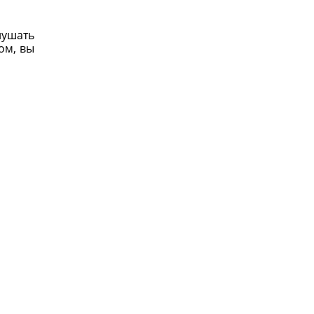
лушать
ом, вы