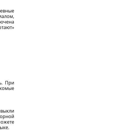
невные
иалом,
лючена
отают»
ь. При
акомые
ивыкли
ворной
можете
ыке.