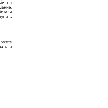
ами по
шание,
отали
тупить
можете
шать и