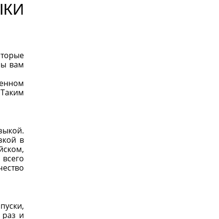
ЫКИ
оторые
бы вам
венном
 Таким
зыкой.
зкой в
йском,
 всего
чество
пуски,
 раз и