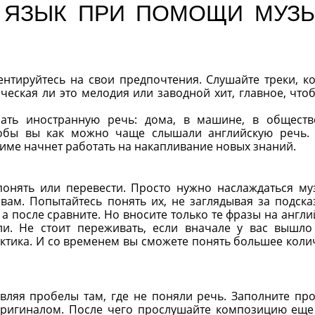
 ЯЗЫК ПРИ ПОМОЩИ МУЗ
нтируйтесь на свои предпочтения. Слушайте треки, к
ческая ли это мелодия или заводной хит, главное, что
шать иностранную речь: дома, в машине, в общест
чтобы вы как можно чаще слышали английскую речь.
име начнет работать на накапливание новых знаний.
 понять или перевести. Просто нужно наслаждаться му
вам. Попытайтесь понять их, не заглядывая за подска
 а после сравните. Но вносите только те фразы на англи
и. Не стоит переживать, если вначале у вас вышло
актика. И со временем вы сможете понять большее коли
авляя пробелы там, где не поняли речь. Заполните про
оригиналом. После чего прослушайте композицию еще