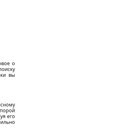
овое о
поиску
ики вы
исному
 порой
уя его
сильно