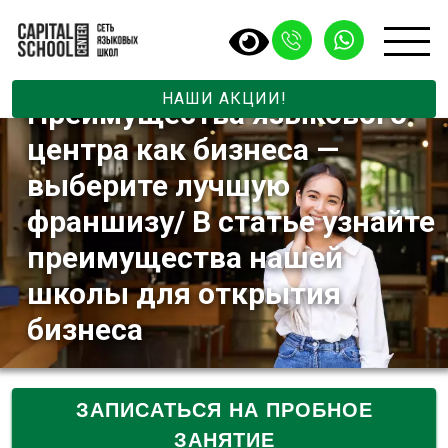
Открытие франшиз –
специальный оффер от
Capital School Center.
НАШИ АКЦИИ!
Преимущества языкового
центра как бизнеса —
выберите лучшую
франшизу/ В статье узнайте
преимущества нашей
школы для открытия
бизнеса
ЗАПИСАТЬСЯ НА ПРОБНОЕ
ЗАНЯТИЕ