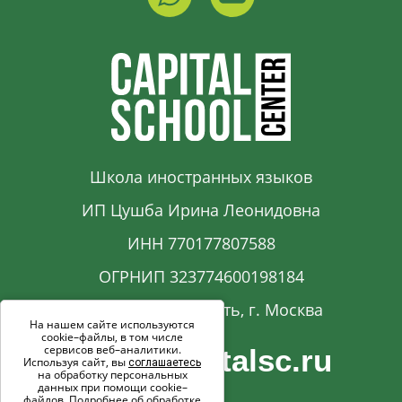
Школа иностранных языков
ИП Цушба Ирина Леонидовна
ИНН 770177807588
ОГРНИП 323774600198184
Московская область, г. Москва
На нашем сайте используются
cookie–файлы, в том числе
сервисов веб–аналитики.
info@capitalsc.ru
Используя сайт, вы
соглашаетесь
на обработку персональных
данных при помощи cookie–
файлов. Подробнее об обработке