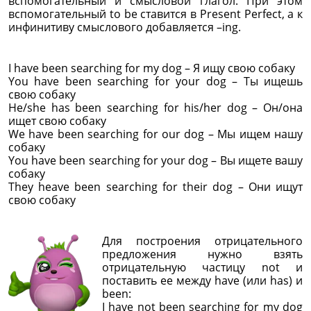
вспомогательный и смысловой глагол. При этом
вспомогательный to be ставится в Present Perfect, а к
инфинитиву смыслового добавляется –ing.
I have been searching for my dog – Я ищу свою собаку
You have been searching for your dog – Ты ищешь
свою собаку
He/she has been searching for his/her dog – Он/она
ищет свою собаку
We have been searching for our dog – Мы ищем нашу
собаку
You have been searching for your dog – Вы ищете вашу
собаку
They heave been searching for their dog – Они ищут
свою собаку
Для построения отрицательного
предложения нужно взять
отрицательную частицу not и
поставить ее между have (или has) и
been:
I have not been searching for my dog