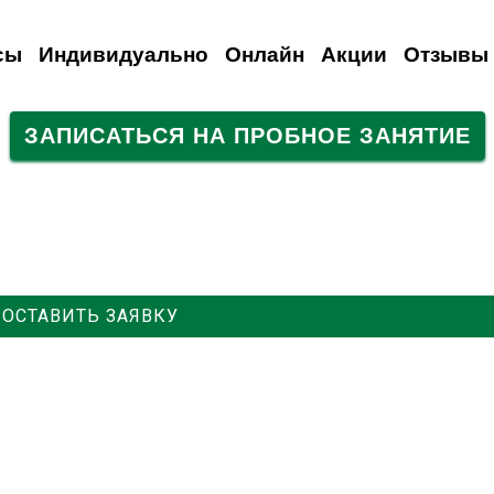
сы
Индивидуально
Онлайн
Акции
Отзывы
ЗАПИСАТЬСЯ НА ПРОБНОЕ ЗАНЯТИЕ
анский
емецкий
Испанский
Французский
Итальянский
Итальянский
Итальянский
Русский
Для иностранцев
Польский
Турецкий
ОСТАВИТЬ ЗАЯВКУ