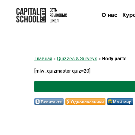
О нас
Кур
Английский
Английский
Взрослым
Детям
Немецкий
Онлайн-видеокурсы
Немецкий
Французский
Французский
Испанский
Исп
Н
Главная
»
Quizzes & Surveys
»
Body parts
[mlw_quizmaster quiz=20]
Вконтакте
Одноклассники
Мой мир