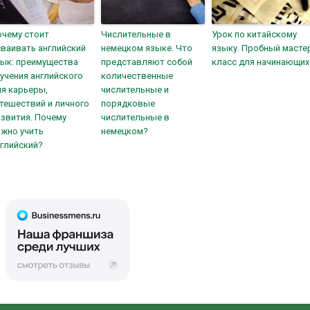
очему стоит
Числительные в
Урок по китайскому
ваивать английский
немецком языке. Что
языку. Пробный масте
зык: преимущества
представляют собой
класс для начинающих
учения английского
количественные
я карьеры,
числительные и
тешествий и личного
порядковые
звития. Почему
числительные в
жно учить
немецком?
глийский?