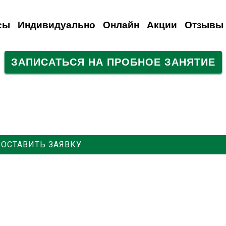
сы
Индивидуально
Онлайн
Акции
Отзывы
ЗАПИСАТЬСЯ НА ПРОБНОЕ ЗАНЯТИЕ
анский
емецкий
Испанский
Французский
Итальянский
Итальянский
Итальянский
Русский
Для иностранцев
Польский
Турецкий
ОСТАВИТЬ ЗАЯВКУ