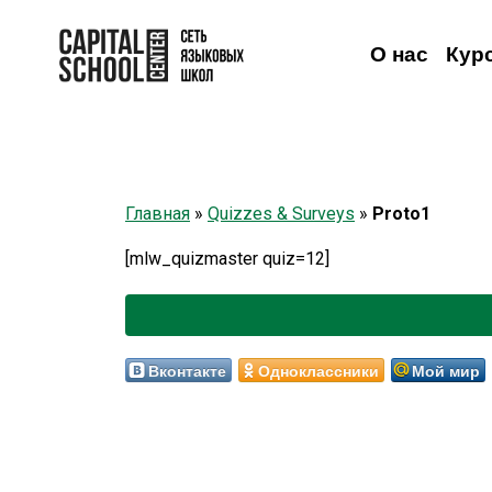
О нас
Кур
Английский
Английский
Взрослым
Детям
Немецкий
Онлайн-видеокурсы
Немецкий
Французский
Французский
Испанский
Исп
Н
Главная
»
Quizzes & Surveys
»
Proto1
[mlw_quizmaster quiz=12]
Вконтакте
Одноклассники
Мой мир