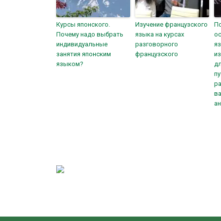
Курсы японского.
Изучение французского
П
Почему надо выбрать
языка на курсах
ос
индивидуальные
разговорного
я
занятия японским
французского
из
языком?
дл
пу
ра
ва
ан