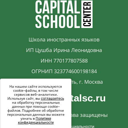
Школа иностранных языков
ИП Цушба Ирина Леонидовна
ИНН 770177807588
ОГРНИП 323774600198184
Московская область, г. Москва
На нашем сайте используются
cookie–файлы, в том числе
сервисов веб–аналитики.
info@capitalsc.ru
Используя сайт, вы
соглашаетесь
на обработку персональных
данных при помощи cookie–
файлов. Подробнее об обработке
© 2017-2026. Все права защищены
персональных данных вы можете
узнать в
Политике
конфиденциальности
Политика конфиденциальности