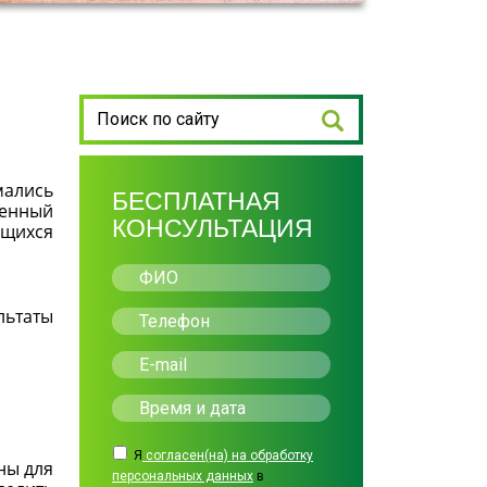
мались
БЕСПЛАТНАЯ
ленный
КОНСУЛЬТАЦИЯ
ащихся
льтаты
Я
согласен(на) на обработку
ны для
персональных данных
в