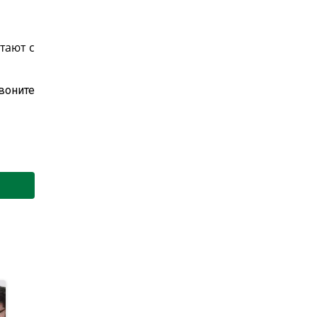
тают с
Звоните