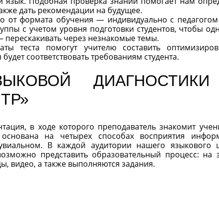
ли язык. Подобная проверка знаний помогает нам опре
акже дать рекомендации на будущее.
мо от формата обучения — индивидуально с педагогом
уппы с учетом уровня подготовки студентов, чтобы од
— перескакивать через незнакомые темы.
аты теста помогут учителю составить оптимизиро
 будет соответствовать требованиям студента.
ЗЫКОВОЙ ДИАГНОСТИК
НТР»
нтация, в ходе которого преподаватель знакомит учен
основана на четырех способах восприятия инфор
мувиальном. В каждой аудитории нашего языкового 
возможно представить образовательный процесс: на 
ы, видео, а также выполняются задания.