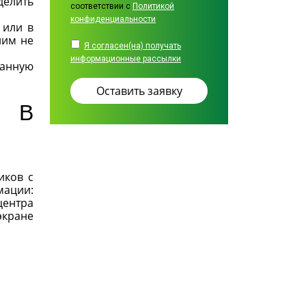
делить
соответствии с
Политикой
конфиденциальности
 или в
ним не
Я согласен(на) получать
информационные рассылки
ванную
И В
иков с
мации:
центра
экране