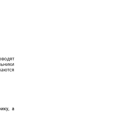
оводят
льники
маются
ику, а