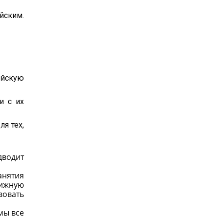
йским.
ийскую
и с их
я тех,
дводит
анятия
тижную
вовать
мы все