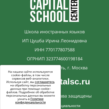
Школа иностранных языков
ИП Цушба Ирина Леонидовна
ИНН 770177807588
ОГРНИП 323774600198184
Московская область, г. Москва
На нашем сайте используются
cookie–файлы, в том числе
сервисов веб–аналитики.
info@capitalsc.ru
Используя сайт, вы
соглашаетесь
на обработку персональных
данных при помощи cookie–
файлов. Подробнее об обработке
© 2017-2026. Все права защищены
персональных данных вы можете
узнать в
Политике
конфиденциальности
Политика конфиденциальности