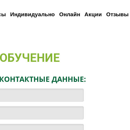
сы
Индивидуально
Онлайн
Акции
Отзывы
анский
емецкий
Испанский
Французский
Итальянский
Итальянский
Итальянский
Русский
Для иностранцев
Польский
Турецкий
 ОБУЧЕНИЕ
 КОНТАКТНЫЕ ДАННЫЕ: