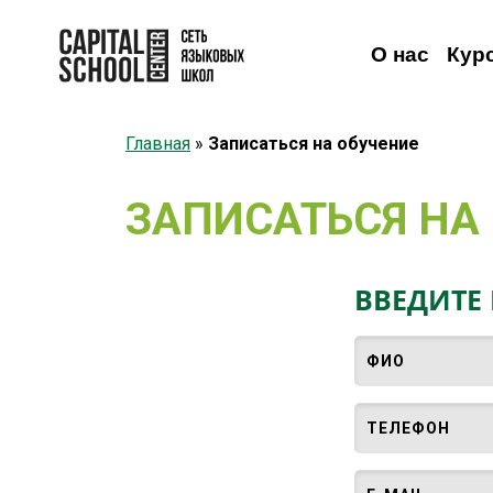
О нас
Кур
Главная
»
Записаться на обучение
Английский
Английский
Взрослым
Детям
Немецкий
Онлайн-видеокурсы
Немецкий
Французский
Французский
Испанский
Исп
Н
ЗАПИСАТЬСЯ НА
ВВЕДИТЕ