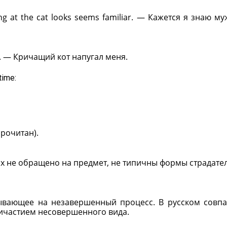
 at the cat looks seems familiar. — Кажется я знаю му
e. — Кричащий кот напугал меня.
ime:
прочитан).
ых не обращено на предмет, не типичны формы страдате
вающее на незавершенный процесс. В русском совпа
ичастием несовершенного вида.