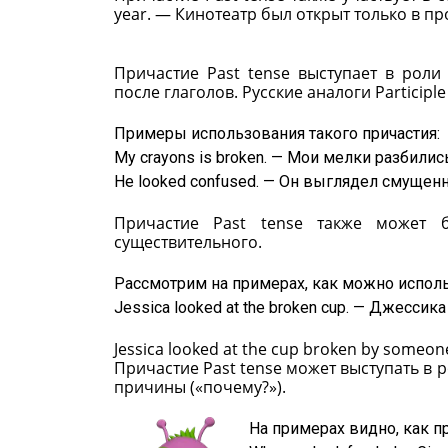
year. — Кинотеатр был открыт только в п
Причастие Past tense выступает в рол
после глаголов. Русские аналоги Particip
Примеры использования такого причастия:
My crayons is broken. — Мои мелки разбилис
He looked confused. — Он выглядел смущен
Причастие Past tense также может
существительного.
Рассмотрим на примерах, как можно исполь
Jessica looked at the broken cup. — Джесси
Jessica looked at the cup broken by someo
Причастие Past tense может выступать в р
причины («почему?»).
На примерах видно, как п