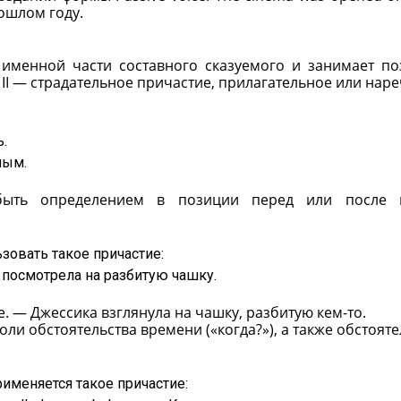
рошлом году.
и именной части составного сказуемого и занимает п
le II — страдательное причастие, прилагательное или нар
ь.
ным.
 быть определением в позиции перед или после 
зовать такое причастие:
ка посмотрела на разбитую чашку.
ne. — Джессика взглянула на чашку, разбитую кем-то.
оли обстоятельства времени («когда?»), а также обстояте
рименяется такое причастие: