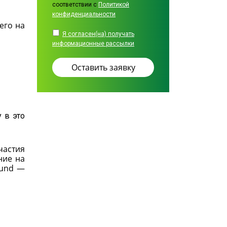
соответствии с
Политикой
конфиденциальности
щего на
Я согласен(на) получать
информационные рассылки
у в это
частия
ние на
rund —