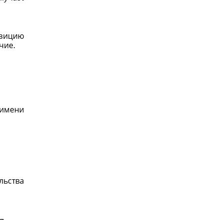
озицию
ечие.
имени
льства