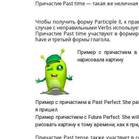
Причастие Past time — такая же неличная
Чтобы получить форму Participle II, к пр
случае с неправильными Verbs используется
Причастие Past time участвуют в формир
have и третьей формы глагола.
Пример с причастием в Pr
нарисовала картину.
Пример с причастием в Past Perfect: She pain
я пришел.
Пример причастием с Future Perfect. She will 
рисовать картину к тому времени, как я при
Причастие Past tense также участвует в с