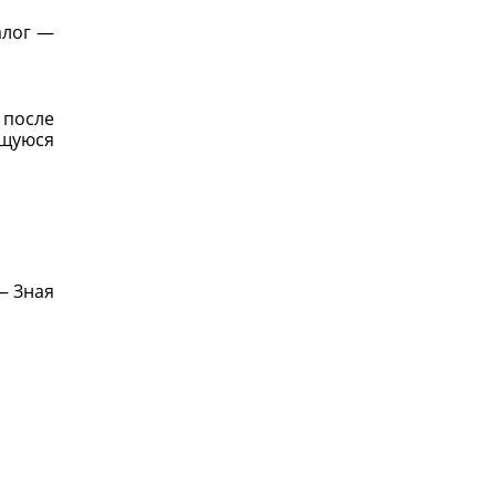
алог —
 после
ющуюся
 — Зная