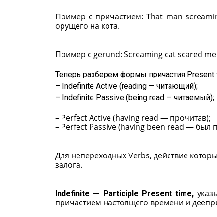
Пример с причастием: That man screaming
орущего на кота.
Пример с gerund: Screaming cat scared m
Теперь разберем формы причастия Present t
– Indefinite Active (reading — читающий);
– Indefinite Passive (being read — читаемый);
– Perfect Active (having read — прочитав);
– Perfect Passive (having been read — был 
Для непереходных Verbs, действие котор
залога.
указы
Indefinite — Participle Present time,
причастием настоящего времени и деепр