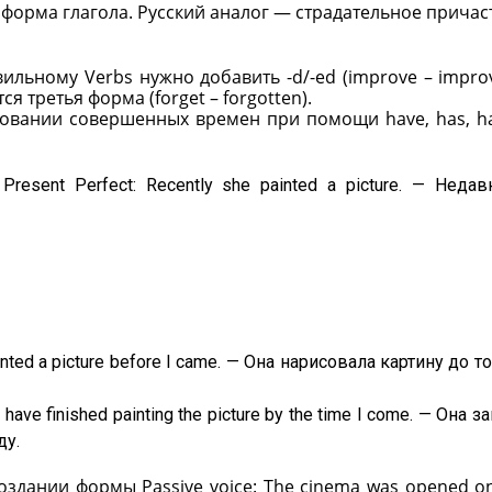
 форма глагола. Русский аналог — страдательное причас
авильному Verbs нужно добавить -d/-ed (improve – improv
 третья форма (forget – forgotten).
овании совершенных времен при помощи have, has, had
esent Perfect: Recently she painted a picture. — Недав
ted a picture before I came. — Она нарисовала картину до то
have finished painting the picture by the time I come. — Она з
ду.
оздании формы Passive voice: The cinema was opened onl