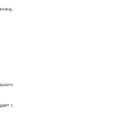
жчину,
льного
дает с