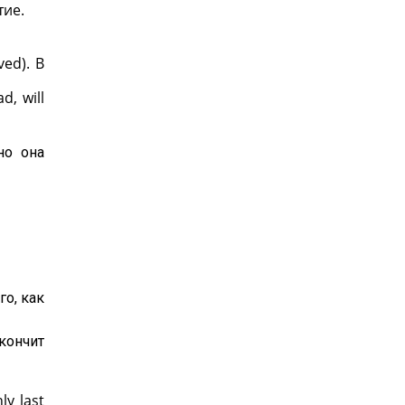
тие.
ed). В
, will
но она
го, как
акончит
y last