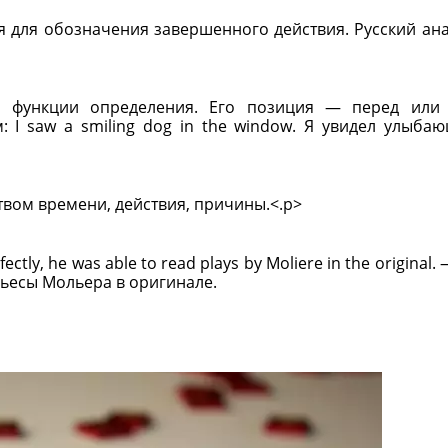
ся для обозначения завершенного действия. Русский ан
бя функции определения. Его позиция — перед или
: I saw a smiling dog in the window. Я увидел улыба
твом времени, действия, причины.<.p>
ly, he was able to read plays by Moliere in the original.
пьесы Мольера в оригинале.