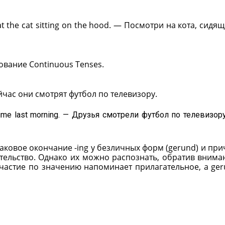
t the cat sitting on the hood. — Посмотри на кота, сидя
ование Continuous Tenses.
ейчас они смотрят футбол по телевизору.
t time last morning. — Друзья смотрели футбол по телевизор
наковое окончание -ing у безличных форм (gerund) и при
тельство. Однако их можно распознать, обратив внима
частие по значению напоминает прилагательное, а ge