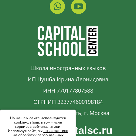
Школа иностранных языков
ИП Цушба Ирина Леонидовна
ИНН 770177807588
ОГРНИП 323774600198184
Московская область, г. Москва
На нашем сайте используются
cookie–файлы, в том числе
сервисов веб–аналитики.
info@capitalsc.ru
Используя сайт, вы
соглашаетесь
на обработку персональных