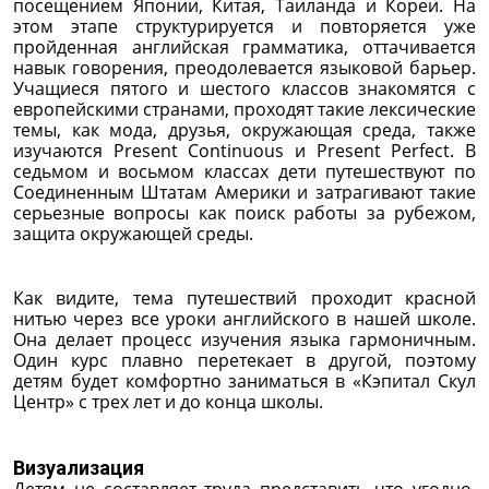
посещением Японии, Китая, Таиланда и Кореи. На
этом этапе структурируется и повторяется уже
пройденная английская грамматика, оттачивается
навык говорения, преодолевается языковой барьер.
Учащиеся пятого и шестого классов знакомятся с
европейскими странами, проходят такие лексические
темы, как мода, друзья, окружающая среда, также
изучаются Present Continuous и Present Perfect. В
седьмом и восьмом классах дети путешествуют по
Соединенным Штатам Америки и затрагивают такие
серьезные вопросы как поиск работы за рубежом,
защита окружающей среды.
Как видите, тема путешествий проходит красной
нитью через все уроки английского в нашей школе.
Она делает процесс изучения языка гармоничным.
Один курс плавно перетекает в другой, поэтому
детям будет комфортно заниматься в «Кэпитал Скул
Центр» с трех лет и до конца школы.
Визуализация
Детям не составляет труда представить что угодно,