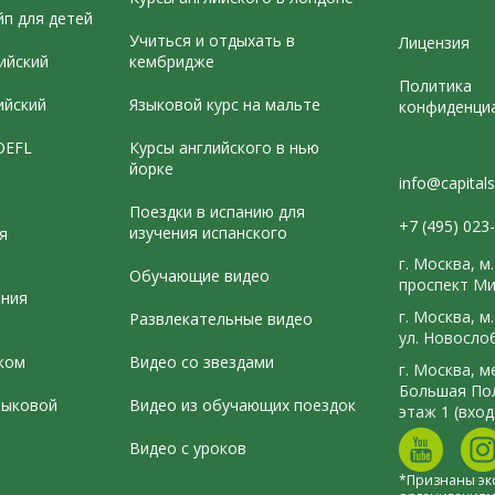
йп для детей
Учиться и отдыхать в
Лицензия
ийский
кембридже
Политика
ийский
Языковой курс на мальте
конфиденци
OEFL
Курсы английского в нью
йорке
info@capitals
Э
Поездки в испанию для
+7 (495) 023
изучения испанского
я
г. Москва, м
Обучающие видео
проспект Ми
ения
г. Москва, 
Развлекательные видео
ул. Новосло
ком
Видео со звездами
г. Москва, 
Большая Пол
зыковой
Видео из обучающих поездок
этаж 1 (вход
Видео с уроков
*Признаны эк