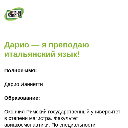
НАШИ АКЦИИ!
+7 (495) 023-02-
25
Главная
»
Преподаватели
»
Дарио — я
преподаю итальянский язык!
Дарио — я преподаю
итальянский язык!
Полное-имя:
Дарио Ианнетти
Образование:
Окончил Римский государственный университет
в степени магистра. Факультет
авиакосмонавтики. По специальности