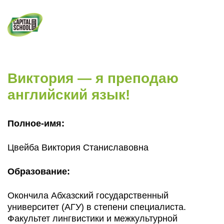
НАШИ АКЦИИ!
+7 (495) 023-02-
25
Главная
»
Преподаватели
»
Виктория — я
преподаю английский язык!
Виктория — я преподаю
английский язык!
Полное-имя:
Цвейба Виктория Станиславовна
Образование:
Окончила Абхазский государственный
университет (АГУ) в степени специалиста.
Факультет лингвистики и межкультурной