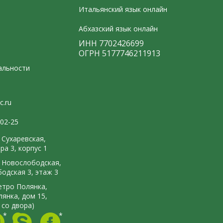
Итальянский язык онлайн
Абхазский язык онлайн
ИНН 7702426699
ОГРН 5177746211913
альности
c.ru
-02-25
. Сухаревская,
ра 3, корпус 1
м. Новослободская,
бодская 3, этаж 3
метро Полянка,
янка, дом 15,
 со двора)
*
*