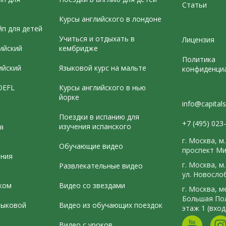
Статьи
Курсы английского в лондоне
йп для детей
Учиться и отдыхать в
Лицензия
ийский
кембридже
Политика
ийский
Языковой курс на мальте
конфиденци
OEFL
Курсы английского в нью
йорке
info@capitals
Э
Поездки в испанию для
+7 (495) 023
изучения испанского
я
г. Москва, м
Обучающие видео
проспект Ми
ения
г. Москва, 
Развлекательные видео
ул. Новосло
ком
Видео со звездами
г. Москва, 
Большая Пол
зыковой
Видео из обучающих поездок
этаж 1 (вход
Видео с уроков