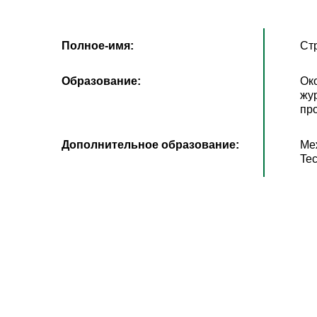
Полное-имя:
Ст
Образование:
Ок
жу
про
Дополнительное образование:
Ме
Tec