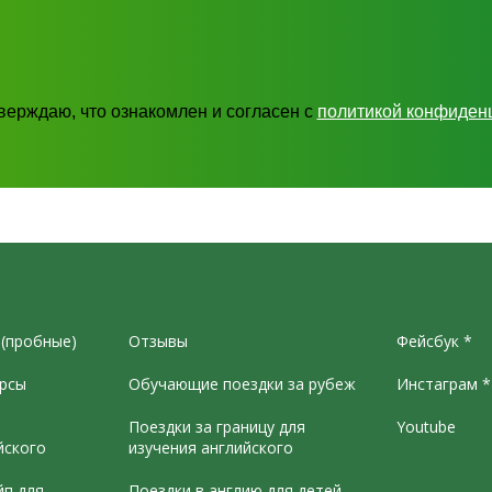
тверждаю, что ознакомлен и согласен с
политикой конфиден
 (пробные)
Отзывы
Фейсбук *
рсы
Обучающие поездки за рубеж
Инстаграм *
Поездки за границу для
Youtube
йского
изучения английского
йп для
Поездки в англию для детей